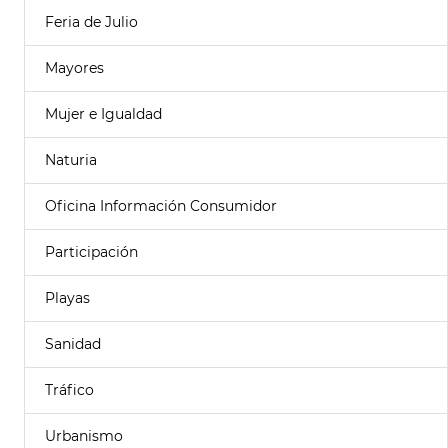
Feria de Julio
Mayores
Mujer e Igualdad
Naturia
Oficina Información Consumidor
Participación
Playas
Sanidad
Tráfico
Urbanismo