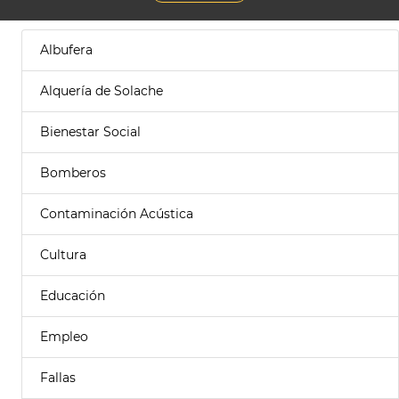
Albufera
Alquería de Solache
Bienestar Social
Bomberos
Contaminación Acústica
Cultura
Educación
Empleo
Fallas