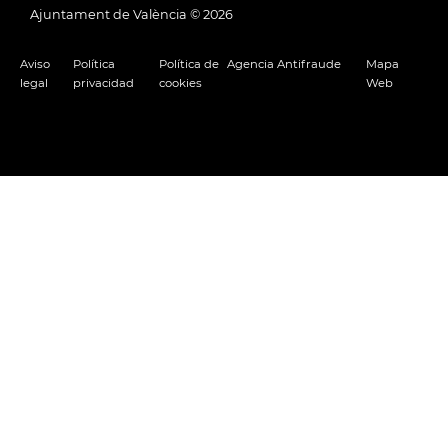
Ajuntament de València ©
2026
Aviso
Política
Política de
Agencia Antifraude
Mapa
legal
privacidad
cookies
Web