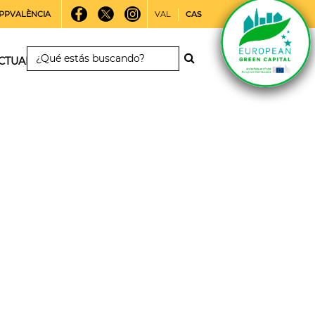
PPVALÈNCIA
VAL
CAS
CTUALIDAD