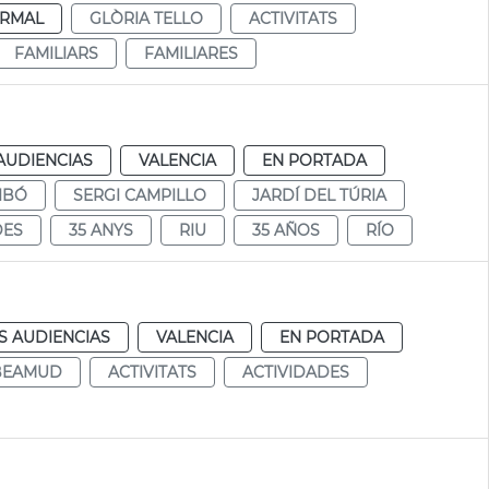
RMAL
GLÒRIA TELLO
ACTIVITATS
FAMILIARS
FAMILIARES
AUDIENCIAS
VALENCIA
EN PORTADA
IBÓ
SERGI CAMPILLO
JARDÍ DEL TÚRIA
DES
35 ANYS
RIU
35 AÑOS
RÍO
S AUDIENCIAS
VALENCIA
EN PORTADA
 BEAMUD
ACTIVITATS
ACTIVIDADES