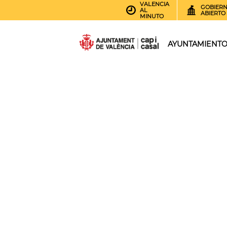
VALENCIA
GOBIER
AL
ABIERTO
MINUTO
AYUNTAMIENT