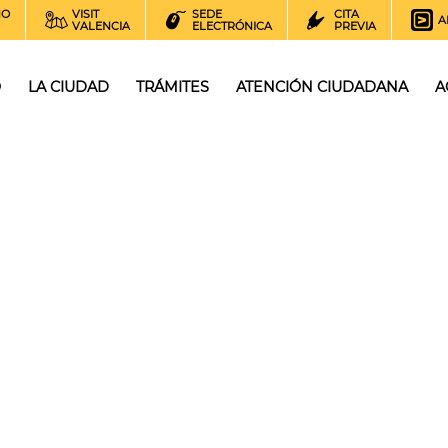
NO
VISIT
SEDE
CITA
A
VALENCIA
ELECTRÓNICA
PREVIA
O
LA CIUDAD
TRÁMITES
ATENCIÓN CIUDADANA
A