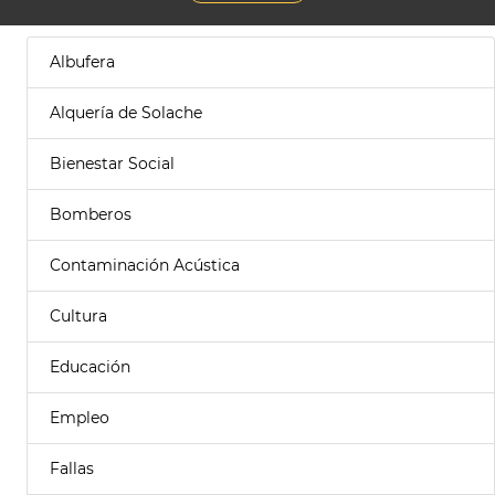
Albufera
Alquería de Solache
Bienestar Social
Bomberos
Contaminación Acústica
Cultura
Educación
Empleo
Fallas