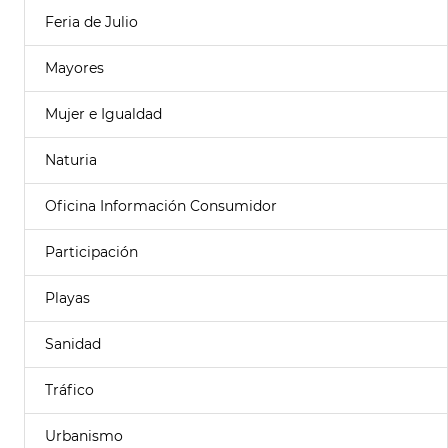
Feria de Julio
Mayores
Mujer e Igualdad
Naturia
Oficina Información Consumidor
Participación
Playas
Sanidad
Tráfico
Urbanismo