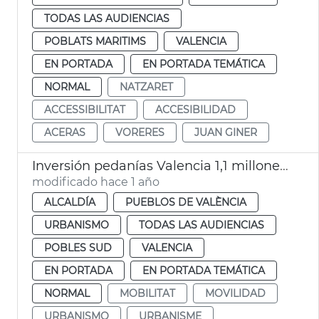
TODAS LAS AUDIENCIAS
POBLATS MARITIMS
VALENCIA
EN PORTADA
EN PORTADA TEMÁTICA
NORMAL
NATZARET
ACCESSIBILITAT
ACCESIBILIDAD
ACERAS
VORERES
JUAN GINER
Inversión pedanías Valencia 1,1 millones de euros en un año
modificado hace 1 año
ALCALDÍA
PUEBLOS DE VALÈNCIA
URBANISMO
TODAS LAS AUDIENCIAS
POBLES SUD
VALENCIA
EN PORTADA
EN PORTADA TEMÁTICA
NORMAL
MOBILITAT
MOVILIDAD
URBANISMO
URBANISME