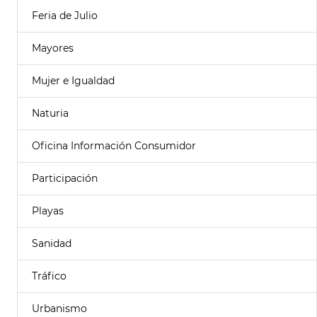
Feria de Julio
Mayores
Mujer e Igualdad
Naturia
Oficina Información Consumidor
Participación
Playas
Sanidad
Tráfico
Urbanismo