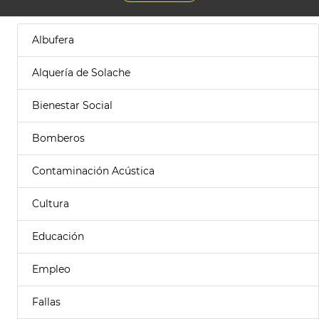
Albufera
Alquería de Solache
Bienestar Social
Bomberos
Contaminación Acústica
Cultura
Educación
Empleo
Fallas