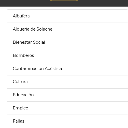
Albufera
Alquería de Solache
Bienestar Social
Bomberos
Contaminación Acústica
Cultura
Educación
Empleo
Fallas