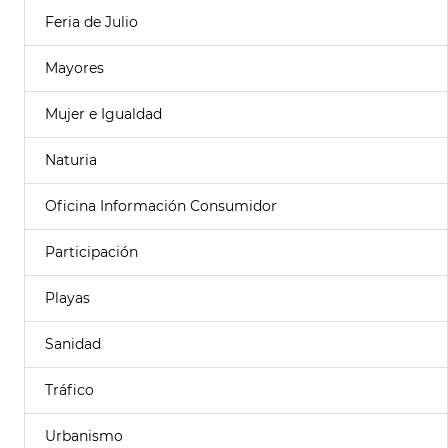
Feria de Julio
Mayores
Mujer e Igualdad
Naturia
Oficina Información Consumidor
Participación
Playas
Sanidad
Tráfico
Urbanismo