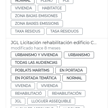
NORMAL
PLENO
PLE
VIVIENDA
HABITATGE
ZONA BAJAS EMISIONES
ZONA BAIXES EMISSIONS
TAXA RESIDUS
TASA RESIDUOS
JGL Licitación rehabilitación edificio Cabañal alquiler asequible València
modificado hace 8 meses
URBANISMO Y VIVIENDA
URBANISMO
TODAS LAS AUDIENCIAS
POBLATS MARITIMS
EN PORTADA
EN PORTADA TEMÁTICA
NORMAL
VIVENDA
VIVIENDA
REHABILITACIÓ
REHABILITACIÓN
JGL
LLOGUER ASSEQUIBLE