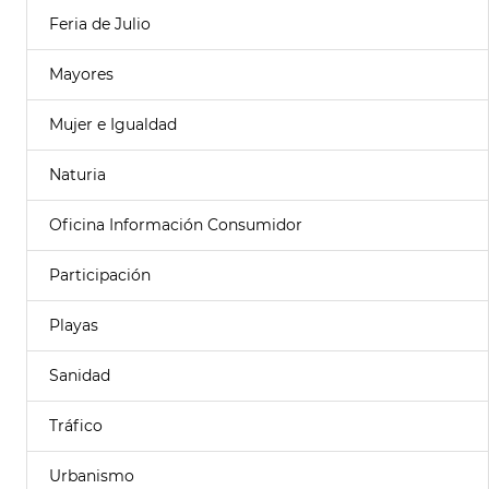
Feria de Julio
Mayores
Mujer e Igualdad
Naturia
Oficina Información Consumidor
Participación
Playas
Sanidad
Tráfico
Urbanismo