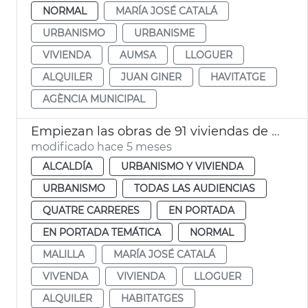
NORMAL
MARÍA JOSÉ CATALÁ
URBANISMO
URBANISME
VIVIENDA
AUMSA
LLOGUER
ALQUILER
JUAN GINER
HAVITATGE
AGÈNCIA MUNICIPAL
Empiezan las obras de 91 viviendas de alquiler social a Malilla València
modificado hace 5 meses
ALCALDÍA
URBANISMO Y VIVIENDA
URBANISMO
TODAS LAS AUDIENCIAS
QUATRE CARRERES
EN PORTADA
EN PORTADA TEMÁTICA
NORMAL
MALILLA
MARÍA JOSÉ CATALÁ
VIVENDA
VIVIENDA
LLOGUER
ALQUILER
HABITATGES