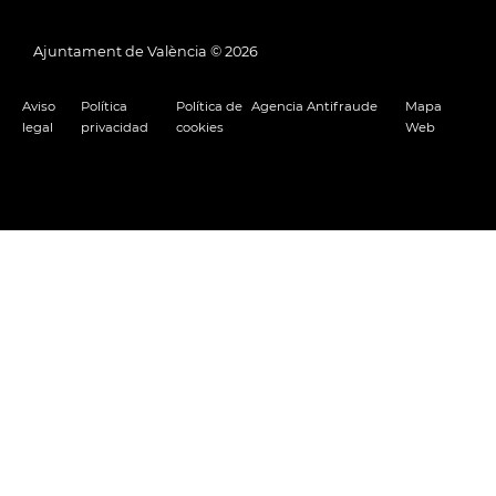
Ajuntament de València ©
2026
Aviso
Política
Política de
Agencia Antifraude
Mapa
legal
privacidad
cookies
Web