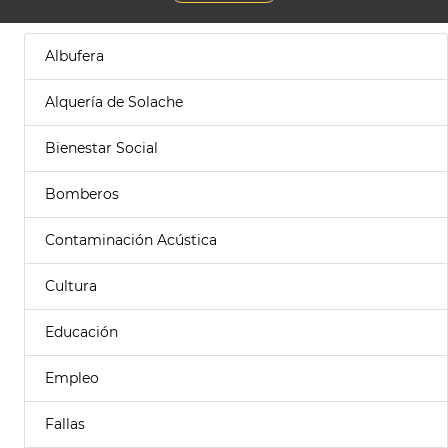
Albufera
Alquería de Solache
Bienestar Social
Bomberos
Contaminación Acústica
Cultura
Educación
Empleo
Fallas