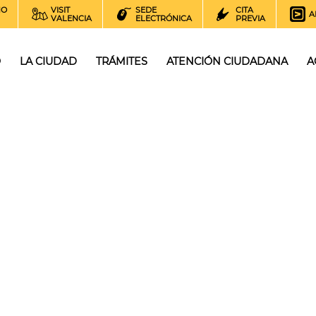
NO
VISIT
SEDE
CITA
A
VALENCIA
ELECTRÓNICA
PREVIA
O
LA CIUDAD
TRÁMITES
ATENCIÓN CIUDADANA
A