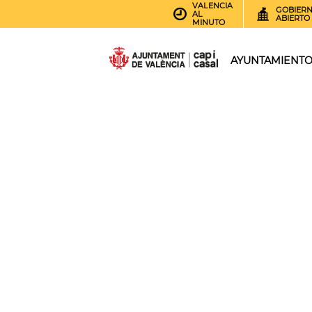
VALENCIA
GOBIER
AL
ABIERTO
MINUTO
AYUNTAMIENT