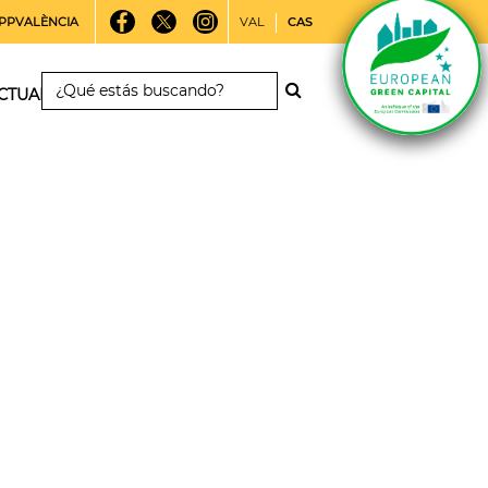
PPVALÈNCIA
VAL
CAS
CTUALIDAD