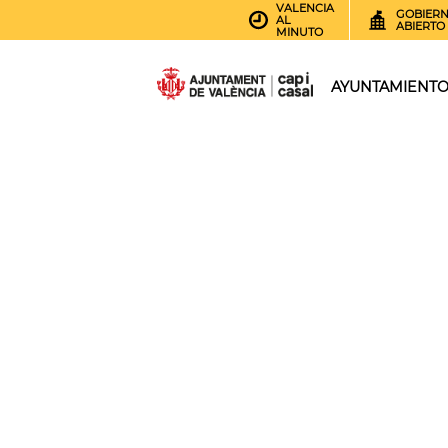
VALENCIA
GOBIER
AL
ABIERTO
MINUTO
AYUNTAMIENT