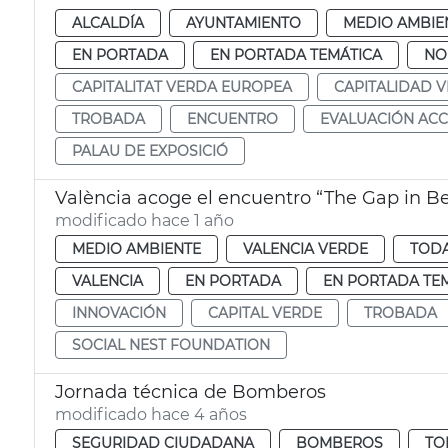
ALCALDÍA
AYUNTAMIENTO
MEDIO AMBIE
EN PORTADA
EN PORTADA TEMÁTICA
NO
CAPITALITAT VERDA EUROPEA
CAPITALIDAD 
TROBADA
ENCUENTRO
EVALUACIÓN ACC
PALAU DE EXPOSICIÓ
València acoge el encuentro “The Gap in B
modificado hace 1 año
MEDIO AMBIENTE
VALENCIA VERDE
TODA
VALENCIA
EN PORTADA
EN PORTADA TE
INNOVACIÓN
CAPITAL VERDE
TROBADA
SOCIAL NEST FOUNDATION
Jornada técnica de Bomberos
modificado hace 4 años
SEGURIDAD CIUDADANA
BOMBEROS
TO