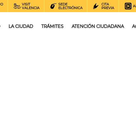
NO
VISIT
SEDE
CITA
A
VALENCIA
ELECTRÓNICA
PREVIA
O
LA CIUDAD
TRÁMITES
ATENCIÓN CIUDADANA
A