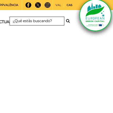
PPVALÈNCIA
VAL
CAS
CTUALIDAD