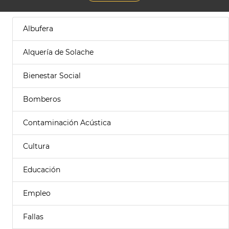
Albufera
Alquería de Solache
Bienestar Social
Bomberos
Contaminación Acústica
Cultura
Educación
Empleo
Fallas