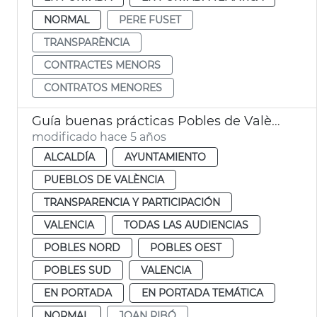
NORMAL
PERE FUSET
TRANSPARÈNCIA
CONTRACTES MENORS
CONTRATOS MENORES
Guía buenas prácticas Pobles de València
modificado hace 5 años
ALCALDÍA
AYUNTAMIENTO
PUEBLOS DE VALÈNCIA
TRANSPARENCIA Y PARTICIPACIÓN
VALENCIA
TODAS LAS AUDIENCIAS
POBLES NORD
POBLES OEST
POBLES SUD
VALENCIA
EN PORTADA
EN PORTADA TEMÁTICA
NORMAL
JOAN RIBÓ