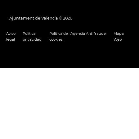
Ajuntament de València ©
2026
Aviso
Política
Política de
Agencia Antifraude
Mapa
legal
privacidad
cookies
Web