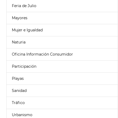
Feria de Julio
Mayores
Mujer e Igualdad
Naturia
Oficina Información Consumidor
Participación
Playas
Sanidad
Tráfico
Urbanismo