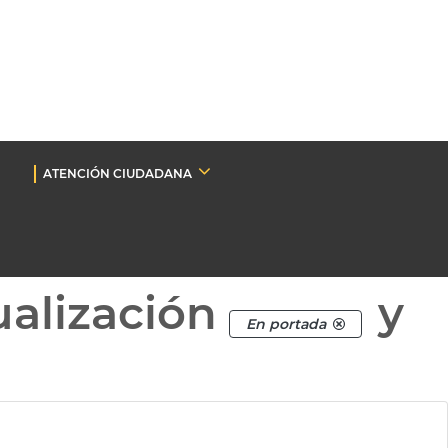
ATENCIÓN CIUDADANA
ualización
y
En portada