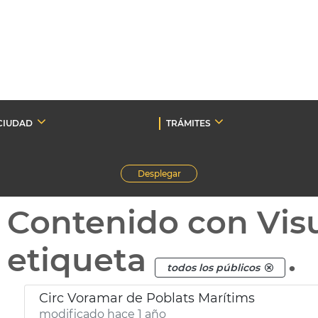
CIUDAD
TRÁMITES
Desplegar
Contenido con Vis
etiqueta
.
todos los públicos
Circ Voramar de Poblats Marítims
modificado hace 1 año