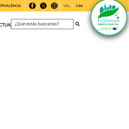
PPVALÈNCIA
VAL
CAS
CTUALIDAD