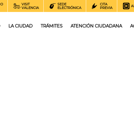
NO
VISIT
SEDE
CITA
A
VALENCIA
ELECTRÓNICA
PREVIA
O
LA CIUDAD
TRÁMITES
ATENCIÓN CIUDADANA
A