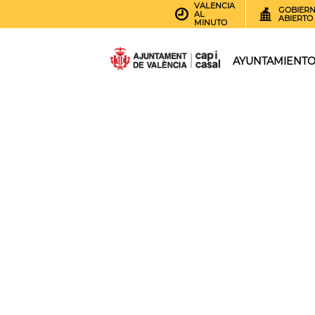
VALENCIA
GOBIER
AL
ABIERTO
MINUTO
AYUNTAMIENT