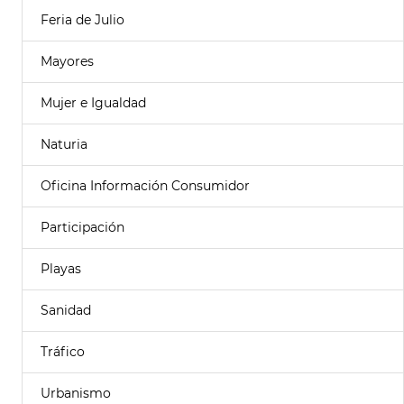
Feria de Julio
Mayores
Mujer e Igualdad
Naturia
Oficina Información Consumidor
Participación
Playas
Sanidad
Tráfico
Urbanismo