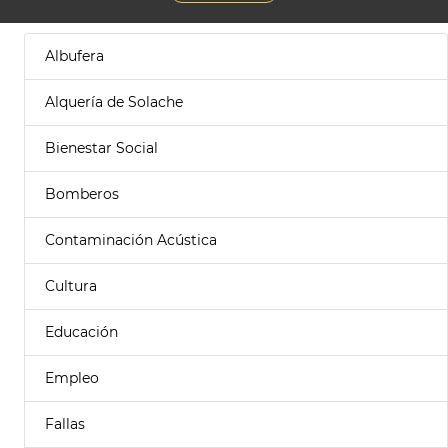
Albufera
Alquería de Solache
Bienestar Social
Bomberos
Contaminación Acústica
Cultura
Educación
Empleo
Fallas