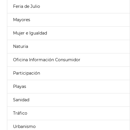
Feria de Julio
Mayores
Mujer e Igualdad
Naturia
Oficina Información Consumidor
Participación
Playas
Sanidad
Tráfico
Urbanismo