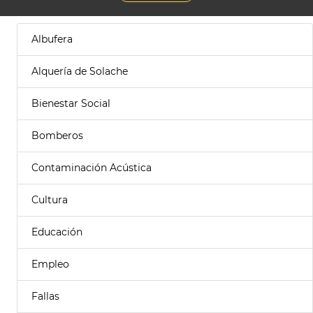
Albufera
Alquería de Solache
Bienestar Social
Bomberos
Contaminación Acústica
Cultura
Educación
Empleo
Fallas