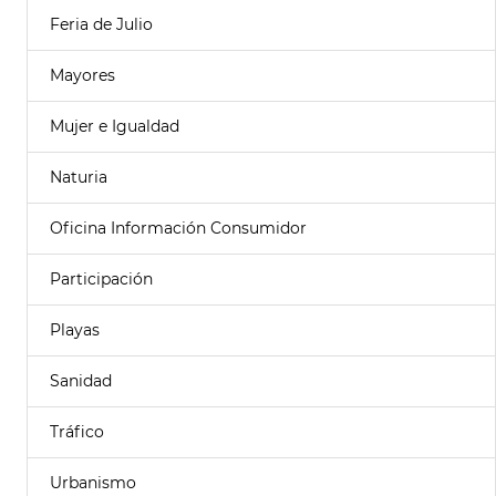
Feria de Julio
Mayores
Mujer e Igualdad
Naturia
Oficina Información Consumidor
Participación
Playas
Sanidad
Tráfico
Urbanismo