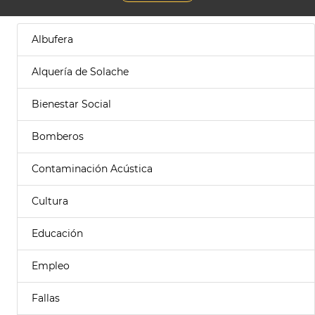
Albufera
Alquería de Solache
Bienestar Social
Bomberos
Contaminación Acústica
Cultura
Educación
Empleo
Fallas