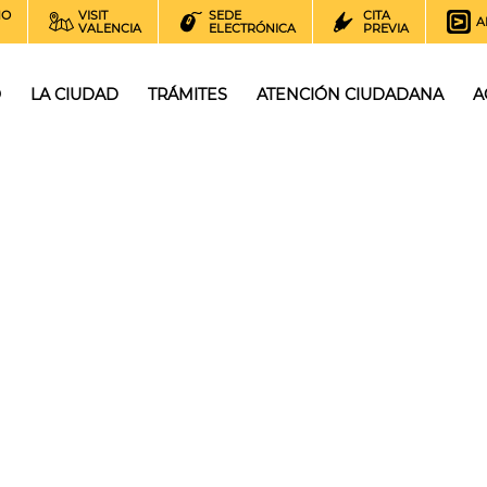
NO
VISIT
SEDE
CITA
A
VALENCIA
ELECTRÓNICA
PREVIA
O
LA CIUDAD
TRÁMITES
ATENCIÓN CIUDADANA
A