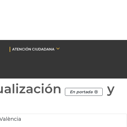
ATENCIÓN CIUDADANA
ualización
y
En portada
 València