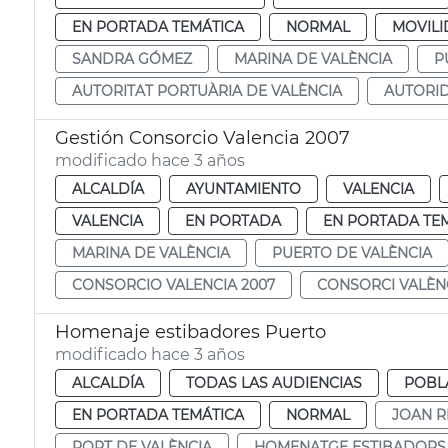
EN PORTADA TEMÁTICA
NORMAL
MOVILI
SANDRA GÓMEZ
MARINA DE VALÈNCIA
P
AUTORITAT PORTUÀRIA DE VALÈNCIA
AUTORID
Gestión Consorcio Valencia 2007
modificado hace 3 años
ALCALDÍA
AYUNTAMIENTO
VALENCIA
VALENCIA
EN PORTADA
EN PORTADA TE
MARINA DE VALÈNCIA
PUERTO DE VALÈNCIA
CONSORCIO VALENCIA 2007
CONSORCI VALÈNC
Homenaje estibadores Puerto
modificado hace 3 años
ALCALDÍA
TODAS LAS AUDIENCIAS
POBL
EN PORTADA TEMÁTICA
NORMAL
JOAN R
PORT DE VALÈNCIA
HOMENATGE ESTIBADORS