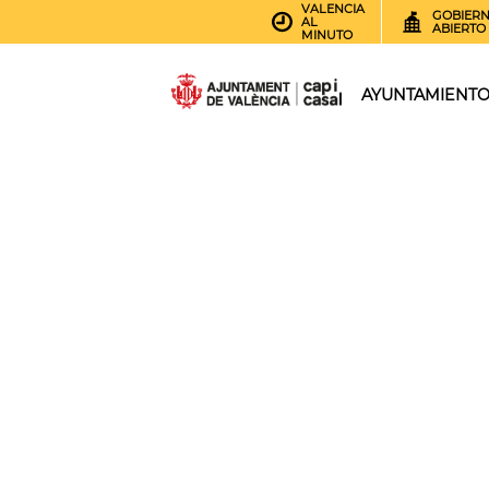
VALENCIA
GOBIER
AL
ABIERTO
MINUTO
AYUNTAMIENT