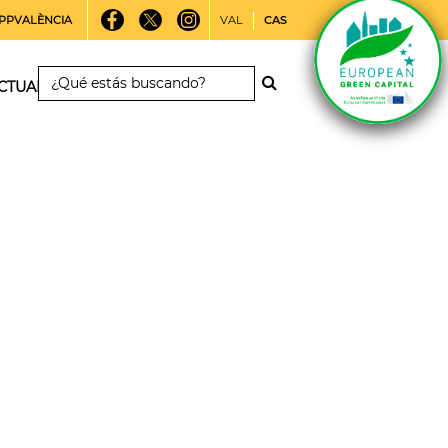
PPVALÈNCIA
VAL
CAS
CTUALIDAD