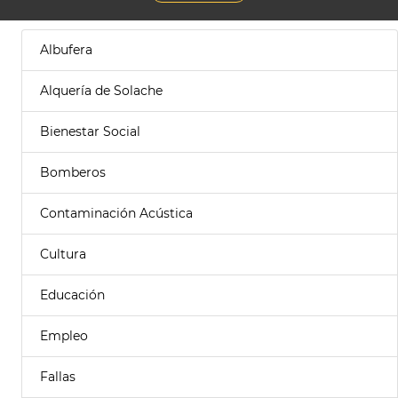
Albufera
Alquería de Solache
Bienestar Social
Bomberos
Contaminación Acústica
Cultura
Educación
Empleo
Fallas