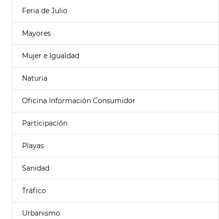
Feria de Julio
Mayores
Mujer e Igualdad
Naturia
Oficina Información Consumidor
Participación
Playas
Sanidad
Tráfico
Urbanismo