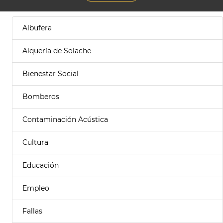
Albufera
Alquería de Solache
Bienestar Social
Bomberos
Contaminación Acústica
Cultura
Educación
Empleo
Fallas