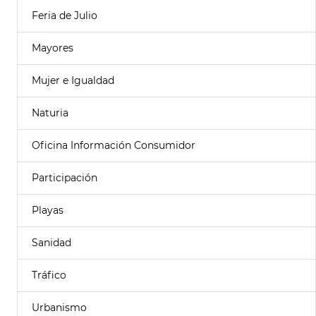
Feria de Julio
Mayores
Mujer e Igualdad
Naturia
Oficina Información Consumidor
Participación
Playas
Sanidad
Tráfico
Urbanismo