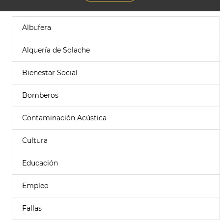
Albufera
Alquería de Solache
Bienestar Social
Bomberos
Contaminación Acústica
Cultura
Educación
Empleo
Fallas