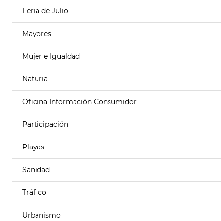
Feria de Julio
Mayores
Mujer e Igualdad
Naturia
Oficina Información Consumidor
Participación
Playas
Sanidad
Tráfico
Urbanismo