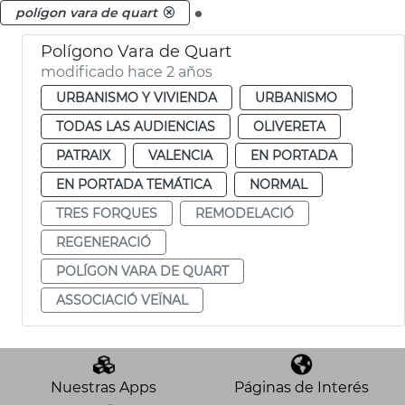
.
polígon vara de quart
Polígono Vara de Quart
modificado hace 2 años
URBANISMO Y VIVIENDA
URBANISMO
TODAS LAS AUDIENCIAS
OLIVERETA
PATRAIX
VALENCIA
EN PORTADA
EN PORTADA TEMÁTICA
NORMAL
TRES FORQUES
REMODELACIÓ
REGENERACIÓ
POLÍGON VARA DE QUART
ASSOCIACIÓ VEÏNAL
Nuestras Apps
Páginas de Interés