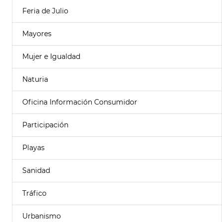
Feria de Julio
Mayores
Mujer e Igualdad
Naturia
Oficina Información Consumidor
Participación
Playas
Sanidad
Tráfico
Urbanismo