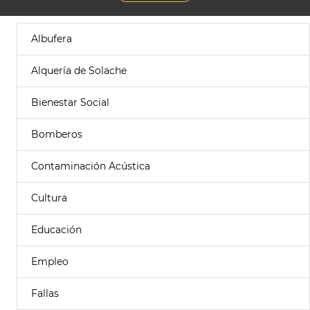
Albufera
Alquería de Solache
Bienestar Social
Bomberos
Contaminación Acústica
Cultura
Educación
Empleo
Fallas