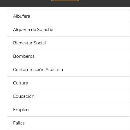
Albufera
Alquería de Solache
Bienestar Social
Bomberos
Contaminación Acústica
Cultura
Educación
Empleo
Fallas