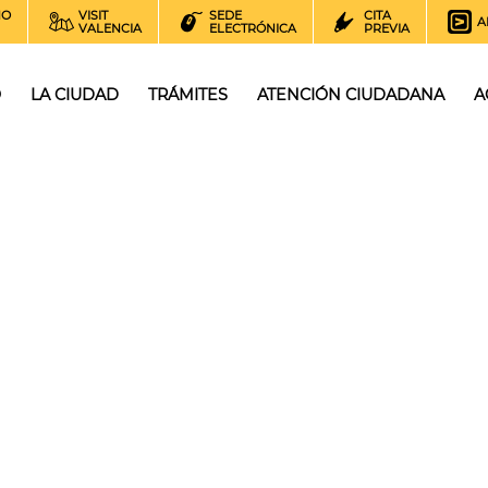
NO
VISIT
SEDE
CITA
A
VALENCIA
ELECTRÓNICA
PREVIA
O
LA CIUDAD
TRÁMITES
ATENCIÓN CIUDADANA
A