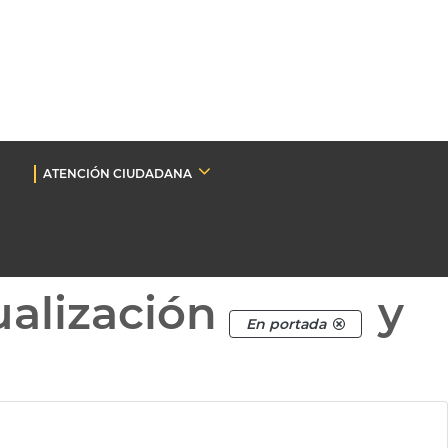
ATENCIÓN CIUDADANA
ualización
y
En portada