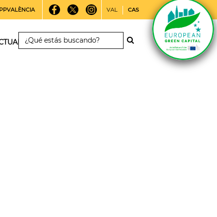
PPVALÈNCIA
VAL
CAS
CTUALIDAD