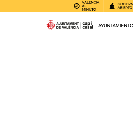
VALENCIA
GOBIER
AL
ABIERTO
MINUTO
AYUNTAMIENT