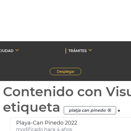
CIUDAD
TRÁMITES
Desplegar
Contenido con Vis
etiqueta
.
platja can pinedo
Playa-Can Pinedo 2022
modificado hace 4 años