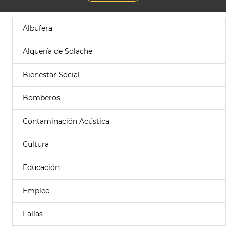
Albufera
Alquería de Solache
Bienestar Social
Bomberos
Contaminación Acústica
Cultura
Educación
Empleo
Fallas