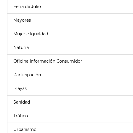
Feria de Julio
Mayores
Mujer e Igualdad
Naturia
Oficina Información Consumidor
Participación
Playas
Sanidad
Tráfico
Urbanismo