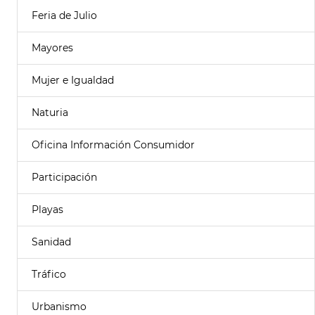
Feria de Julio
Mayores
Mujer e Igualdad
Naturia
Oficina Información Consumidor
Participación
Playas
Sanidad
Tráfico
Urbanismo