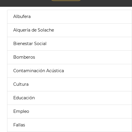
Albufera
Alquería de Solache
Bienestar Social
Bomberos
Contaminación Acústica
Cultura
Educación
Empleo
Fallas