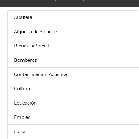
Albufera
Alquería de Solache
Bienestar Social
Bomberos
Contaminación Acústica
Cultura
Educación
Empleo
Fallas