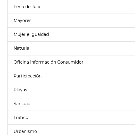
Feria de Julio
Mayores
Mujer e Igualdad
Naturia
Oficina Información Consumidor
Participación
Playas
Sanidad
Tráfico
Urbanismo