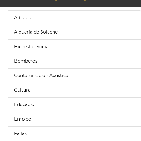
Albufera
Alquería de Solache
Bienestar Social
Bomberos
Contaminación Acústica
Cultura
Educación
Empleo
Fallas