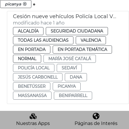
.
picanya
Cesión nueve vehículos Policía Local València municipios afectados dana
modificado hace 1 año
ALCALDÍA
SEGURIDAD CIUDADANA
TODAS LAS AUDIENCIAS
VALENCIA
EN PORTADA
EN PORTADA TEMÁTICA
NORMAL
MARÍA JOSÉ CATALÁ
POLICÍA LOCAL
SEDAVÍ
JESÚS CARBONELL
DANA
BENETÚSSER
PICANYA
MASSANASSA
BENIPARRELL
Nuestras Apps
Páginas de Interés