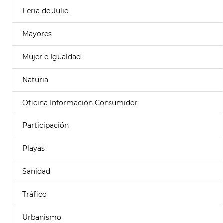
Feria de Julio
Mayores
Mujer e Igualdad
Naturia
Oficina Información Consumidor
Participación
Playas
Sanidad
Tráfico
Urbanismo