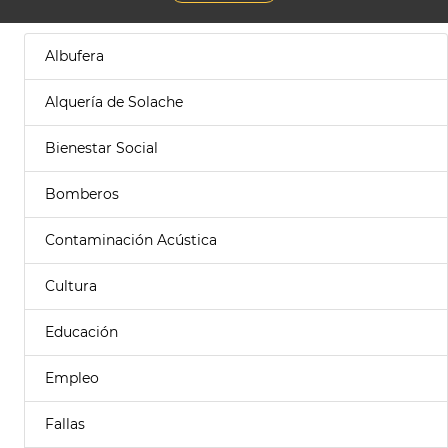
Albufera
Alquería de Solache
Bienestar Social
Bomberos
Contaminación Acústica
Cultura
Educación
Empleo
Fallas