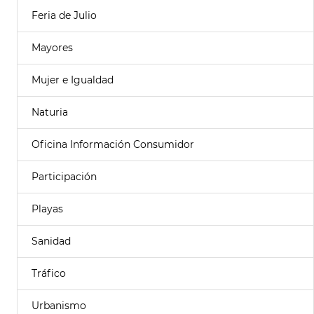
Feria de Julio
Mayores
Mujer e Igualdad
Naturia
Oficina Información Consumidor
Participación
Playas
Sanidad
Tráfico
Urbanismo