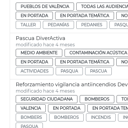
PUEBLOS DE VALÈNCIA
TODAS LAS AUDIENCI
EN PORTADA
EN PORTADA TEMÁTICA
NO
TALLER
PEDANÍAS
PEDANIES
PASQ
Pascua DiverActiva
modificado hace 4 meses
MEDIO AMBIENTE
CONTAMINACIÓN ACÚSTICA
EN PORTADA
EN PORTADA TEMÁTICA
NO
ACTIVIDADES
PASQUA
PASCUA
Reforzamiento vigilancia antiincendios Dev
modificado hace 4 meses
SEGURIDAD CIUDADANA
BOMBEROS
TO
VALENCIA
EN PORTADA
EN PORTADA TE
BOMBERS
BOMBEROS
INCENDIS
I
PASQUA