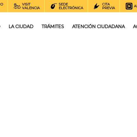
NO
VISIT
SEDE
CITA
A
VALENCIA
ELECTRÓNICA
PREVIA
O
LA CIUDAD
TRÁMITES
ATENCIÓN CIUDADANA
A