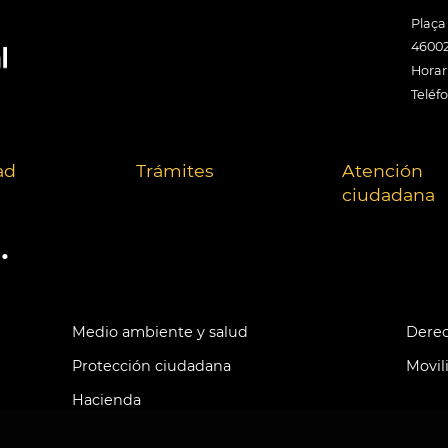
Plaça
46002
Horari
Teléf
ad
Trámites
Atención
ciudadana
.
Medio ambiente y salud
Derec
Protección ciudadana
Movil
Hacienda