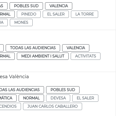
AS
POBLES SUD
VALENCIA
RMAL
PINEDO
EL SALER
LA TORRE
UA
MONES
TODAS LAS AUDIENCIAS
VALENCIA
RMAL
MEDI AMBIENT I SALUT
ACTIVITATS
esa València
DAS LAS AUDIENCIAS
POBLES SUD
MÁTICA
NORMAL
DEVESA
EL SALER
NCENDIOS
JUAN CARLOS CABALLERO