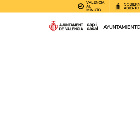
VALENCIA
GOBIER
AL
ABIERTO
MINUTO
AYUNTAMIENT