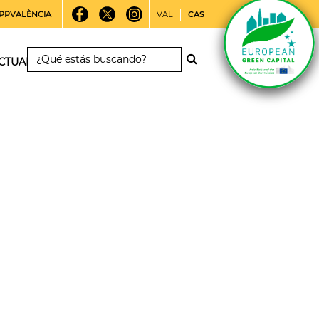
PPVALÈNCIA
VAL
CAS
CTUALIDAD