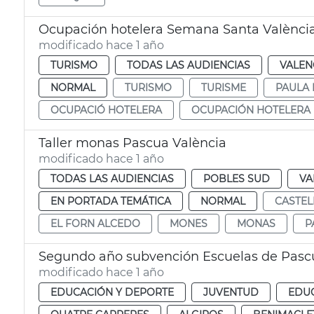
Ocupación hotelera Semana Santa Valènci
modificado hace 1 año
TURISMO
TODAS LAS AUDIENCIAS
VALEN
NORMAL
TURISMO
TURISME
PAULA 
OCUPACIÓ HOTELERA
OCUPACIÓN HOTELERA
Taller monas Pascua València
modificado hace 1 año
TODAS LAS AUDIENCIAS
POBLES SUD
VA
EN PORTADA TEMÁTICA
NORMAL
CASTEL
EL FORN ALCEDO
MONES
MONAS
P
Segundo año subvención Escuelas de Pasc
modificado hace 1 año
EDUCACIÓN Y DEPORTE
JUVENTUD
EDU