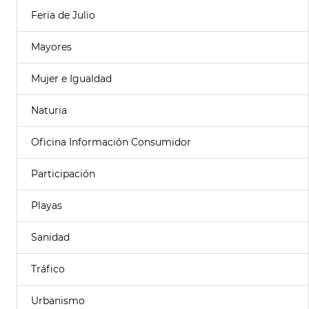
Feria de Julio
Mayores
Mujer e Igualdad
Naturia
Oficina Información Consumidor
Participación
Playas
Sanidad
Tráfico
Urbanismo