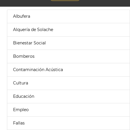
Albufera
Alquería de Solache
Bienestar Social
Bomberos
Contaminación Acústica
Cultura
Educación
Empleo
Fallas