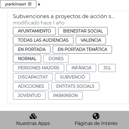
.
parkinson
Subvenciones a proyectos de acción social
modificado hace 1 año
AYUNTAMIENTO
BIENESTAR SOCIAL
TODAS LAS AUDIENCIAS
VALENCIA
EN PORTADA
EN PORTADA TEMÁTICA
NORMAL
DONES
PERSONES MAJORS
INFÀNCIA
JGL
DISCAPACITAT
SUBVENCIÓ
ADICCIONES
ENTITATS SOCIALS
JOVENTUD
PARKINSON
Nuestras Apps
Páginas de Interés