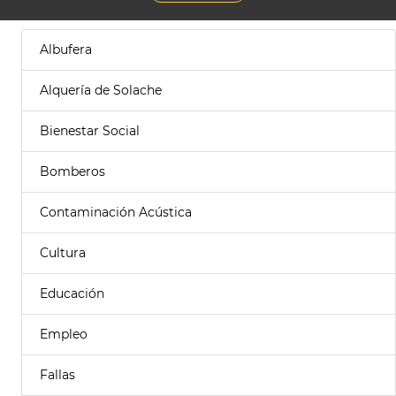
Albufera
Alquería de Solache
Bienestar Social
Bomberos
Contaminación Acústica
Cultura
Educación
Empleo
Fallas