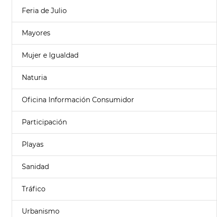
Feria de Julio
Mayores
Mujer e Igualdad
Naturia
Oficina Información Consumidor
Participación
Playas
Sanidad
Tráfico
Urbanismo