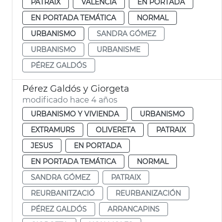
PATRAIX
VALENCIA
EN PORTADA
EN PORTADA TEMÁTICA
NORMAL
URBANISMO
SANDRA GÓMEZ
URBANISMO
URBANISME
PÉREZ GALDÓS
Pérez Galdós y Giorgeta
modificado hace 4 años
URBANISMO Y VIVIENDA
URBANISMO
EXTRAMURS
OLIVERETA
PATRAIX
JESUS
EN PORTADA
EN PORTADA TEMÁTICA
NORMAL
SANDRA GÓMEZ
PATRAIX
REURBANITZACIÓ
REURBANIZACIÓN
PÉREZ GALDÓS
ARRANCAPINS