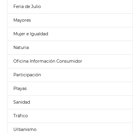
Feria de Julio
Mayores
Mujer e Igualdad
Naturia
Oficina Información Consumidor
Participación
Playas
Sanidad
Tráfico
Urbanismo