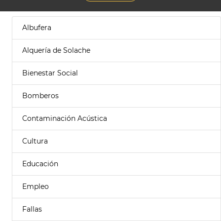
Albufera
Alquería de Solache
Bienestar Social
Bomberos
Contaminación Acústica
Cultura
Educación
Empleo
Fallas