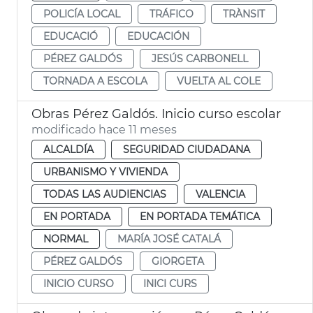
POLICÍA LOCAL
TRÁFICO
TRÀNSIT
EDUCACIÓ
EDUCACIÓN
PÉREZ GALDÓS
JESÚS CARBONELL
TORNADA A ESCOLA
VUELTA AL COLE
Obras Pérez Galdós. Inicio curso escolar
modificado hace 11 meses
ALCALDÍA
SEGURIDAD CIUDADANA
URBANISMO Y VIVIENDA
TODAS LAS AUDIENCIAS
VALENCIA
EN PORTADA
EN PORTADA TEMÁTICA
NORMAL
MARÍA JOSÉ CATALÁ
PÉREZ GALDÓS
GIORGETA
INICIO CURSO
INICI CURS