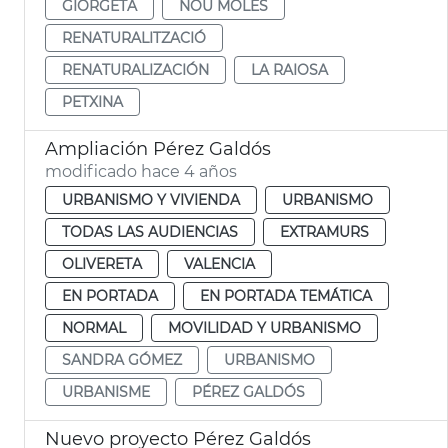
GIORGETA
NOU MOLES
RENATURALITZACIÓ
RENATURALIZACIÓN
LA RAIOSA
PETXINA
Ampliación Pérez Galdós
modificado hace 4 años
URBANISMO Y VIVIENDA
URBANISMO
TODAS LAS AUDIENCIAS
EXTRAMURS
OLIVERETA
VALENCIA
EN PORTADA
EN PORTADA TEMÁTICA
NORMAL
MOVILIDAD Y URBANISMO
SANDRA GÓMEZ
URBANISMO
URBANISME
PÉREZ GALDÓS
Nuevo proyecto Pérez Galdós