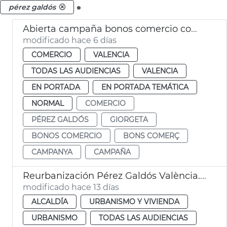
.
pérez galdós
Abierta campaña bonos comercio compra Galdós Giorgeta
modificado hace 6 días
COMERCIO
VALENCIA
TODAS LAS AUDIENCIAS
VALENCIA
EN PORTADA
EN PORTADA TEMÁTICA
NORMAL
COMERCIO
PÉREZ GALDÓS
GIORGETA
BONOS COMERCIO
BONS COMERÇ
CAMPANYA
CAMPAÑA
Reurbanización Pérez Galdós València. Zonas sombra
modificado hace 13 días
ALCALDÍA
URBANISMO Y VIVIENDA
URBANISMO
TODAS LAS AUDIENCIAS