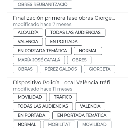
OBRES REUBANITZACIÓ
Finalización primera fase obras Giorgeta y Pérez Galdós València
modificado hace 7 meses
ALCALDÍA
TODAS LAS AUDIENCIAS
VALENCIA
EN PORTADA
EN PORTADA TEMÁTICA
NORMAL
MARÍA JOSÉ CATALÁ
OBRES
OBRAS
PÉREZ GALDÓS
GIORGETA
Dispositivo Policía Local València tráfico obras Pérez Galdós vuelta cole
modificado hace 11 meses
MOVILIDAD
TRÁFICO
TODAS LAS AUDIENCIAS
VALENCIA
EN PORTADA
EN PORTADA TEMÁTICA
NORMAL
MOBILITAT
MOVILIDAD