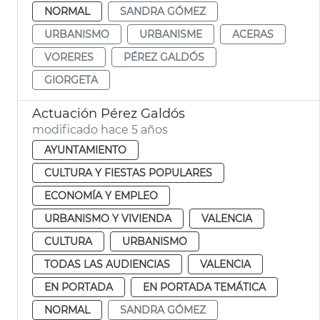
NORMAL
SANDRA GÓMEZ
URBANISMO
URBANISME
ACERAS
VORERES
PÉREZ GALDÓS
GIORGETA
Actuación Pérez Galdós
modificado hace 5 años
AYUNTAMIENTO
CULTURA Y FIESTAS POPULARES
ECONOMÍA Y EMPLEO
URBANISMO Y VIVIENDA
VALENCIA
CULTURA
URBANISMO
TODAS LAS AUDIENCIAS
VALENCIA
EN PORTADA
EN PORTADA TEMÁTICA
NORMAL
SANDRA GÓMEZ