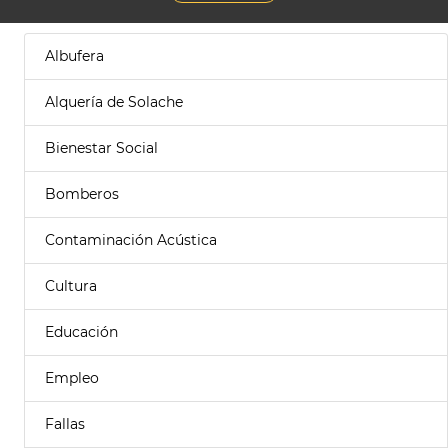
Albufera
Alquería de Solache
Bienestar Social
Bomberos
Contaminación Acústica
Cultura
Educación
Empleo
Fallas