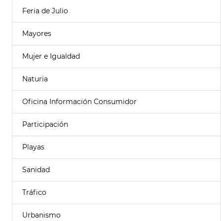
Feria de Julio
Mayores
Mujer e Igualdad
Naturia
Oficina Información Consumidor
Participación
Playas
Sanidad
Tráfico
Urbanismo