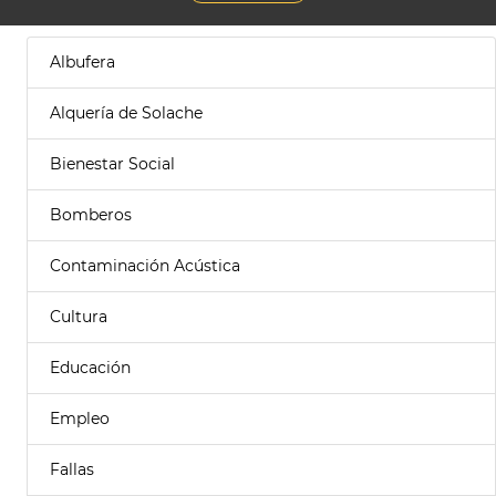
Albufera
Alquería de Solache
Bienestar Social
Bomberos
Contaminación Acústica
Cultura
Educación
Empleo
Fallas