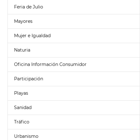
Feria de Julio
Mayores
Mujer e Igualdad
Naturia
Oficina Información Consumidor
Participación
Playas
Sanidad
Tráfico
Urbanismo