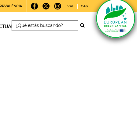
PPVALÈNCIA
VAL
CAS
CTUALIDAD