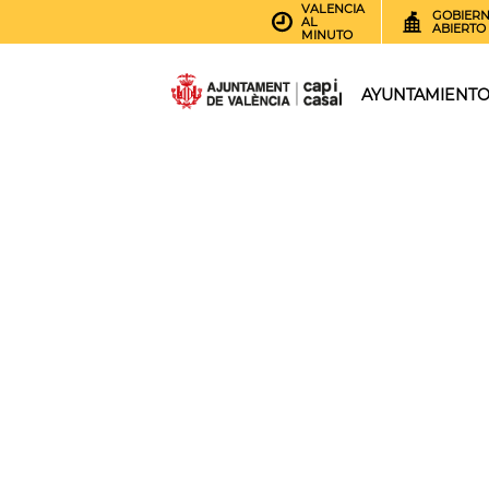
VALENCIA
GOBIER
AL
ABIERTO
MINUTO
AYUNTAMIENT