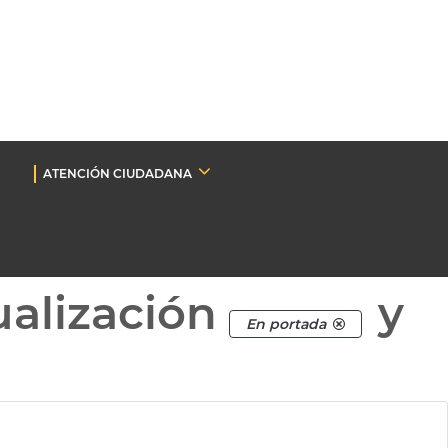
ATENCIÓN CIUDADANA
ualización
y
En portada