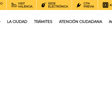
NO
VISIT
SEDE
CITA
A
VALENCIA
ELECTRÓNICA
PREVIA
O
LA CIUDAD
TRÁMITES
ATENCIÓN CIUDADANA
A