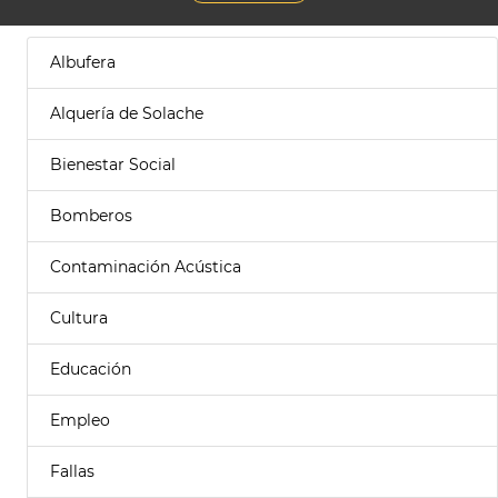
Albufera
Alquería de Solache
Bienestar Social
Bomberos
Contaminación Acústica
Cultura
Educación
Empleo
Fallas