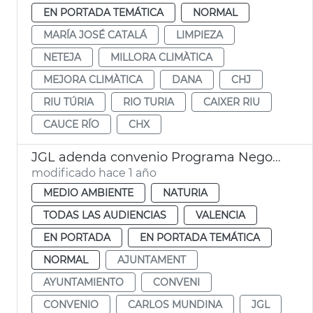
EN PORTADA TEMÁTICA
NORMAL
MARÍA JOSÉ CATALÁ
LIMPIEZA
NETEJA
MILLORA CLIMÀTICA
MEJORA CLIMÀTICA
DANA
CHJ
RIU TÚRIA
RIO TURIA
CAIXER RIU
CAUCE RÍO
CHX
JGL adenda convenio Programa Negocio Local Sostenible
modificado hace 1 año
MEDIO AMBIENTE
NATURIA
TODAS LAS AUDIENCIAS
VALENCIA
EN PORTADA
EN PORTADA TEMÁTICA
NORMAL
AJUNTAMENT
AYUNTAMIENTO
CONVENI
CONVENIO
CARLOS MUNDINA
JGL