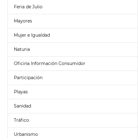
Feria de Julio
Mayores
Mujer e Igualdad
Naturia
Oficina Información Consumidor
Participación
Playas
Sanidad
Tráfico
Urbanismo