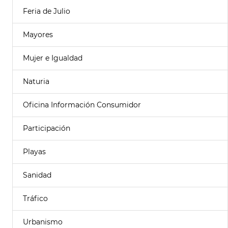
Feria de Julio
Mayores
Mujer e Igualdad
Naturia
Oficina Información Consumidor
Participación
Playas
Sanidad
Tráfico
Urbanismo