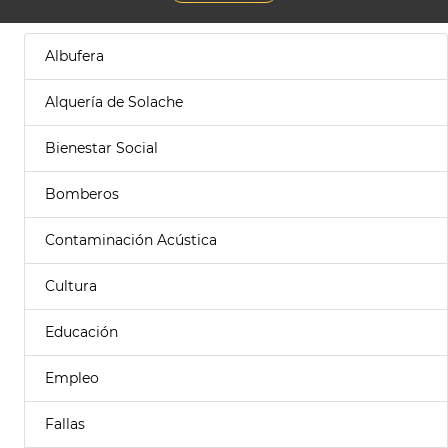
Albufera
Alquería de Solache
Bienestar Social
Bomberos
Contaminación Acústica
Cultura
Educación
Empleo
Fallas