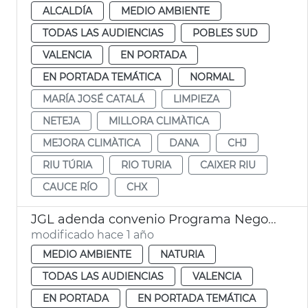
ALCALDÍA
MEDIO AMBIENTE
TODAS LAS AUDIENCIAS
POBLES SUD
VALENCIA
EN PORTADA
EN PORTADA TEMÁTICA
NORMAL
MARÍA JOSÉ CATALÁ
LIMPIEZA
NETEJA
MILLORA CLIMÀTICA
MEJORA CLIMÀTICA
DANA
CHJ
RIU TÚRIA
RIO TURIA
CAIXER RIU
CAUCE RÍO
CHX
JGL adenda convenio Programa Negocio Local Sostenible
modificado hace 1 año
MEDIO AMBIENTE
NATURIA
TODAS LAS AUDIENCIAS
VALENCIA
EN PORTADA
EN PORTADA TEMÁTICA