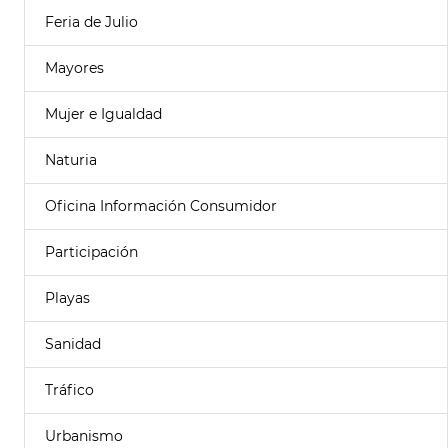
Feria de Julio
Mayores
Mujer e Igualdad
Naturia
Oficina Información Consumidor
Participación
Playas
Sanidad
Tráfico
Urbanismo