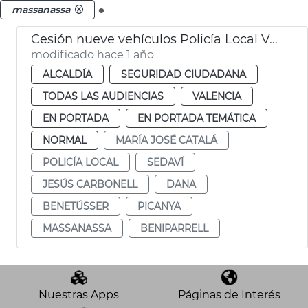
.
massanassa
Cesión nueve vehículos Policía Local València municipios afectados dana
modificado hace 1 año
ALCALDÍA
SEGURIDAD CIUDADANA
TODAS LAS AUDIENCIAS
VALENCIA
EN PORTADA
EN PORTADA TEMÁTICA
NORMAL
MARÍA JOSÉ CATALÁ
POLICÍA LOCAL
SEDAVÍ
JESÚS CARBONELL
DANA
BENETÚSSER
PICANYA
MASSANASSA
BENIPARRELL
Nuestras Apps
Páginas de Interés