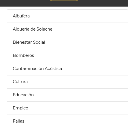
Albufera
Alquería de Solache
Bienestar Social
Bomberos
Contaminación Acústica
Cultura
Educación
Empleo
Fallas