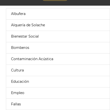
Albufera
Alquería de Solache
Bienestar Social
Bomberos
Contaminación Acústica
Cultura
Educación
Empleo
Fallas