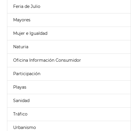
Feria de Julio
Mayores
Mujer e Igualdad
Naturia
Oficina Información Consumidor
Participación
Playas
Sanidad
Tráfico
Urbanismo