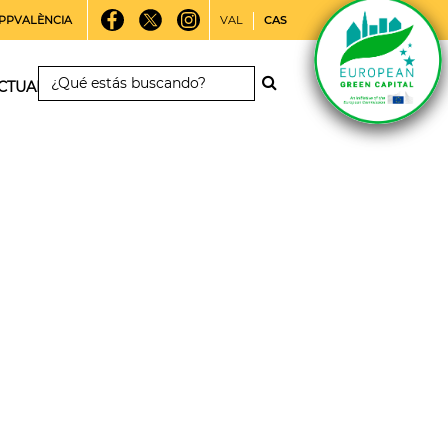
PPVALÈNCIA
VAL
CAS
CTUALIDAD