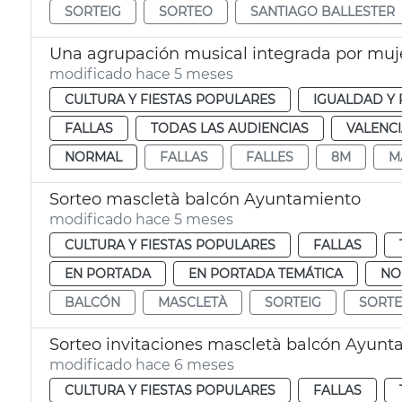
SORTEIG
SORTEO
SANTIAGO BALLESTER
modificado hace 5 meses
CULTURA Y FIESTAS POPULARES
IGUALDAD Y 
FALLAS
TODAS LAS AUDIENCIAS
VALENC
NORMAL
FALLAS
FALLES
8M
M
Sorteo mascletà balcón Ayuntamiento
modificado hace 5 meses
CULTURA Y FIESTAS POPULARES
FALLAS
EN PORTADA
EN PORTADA TEMÁTICA
NO
BALCÓN
MASCLETÀ
SORTEIG
SORT
Sorteo invitaciones mascletà balcón Ayunt
modificado hace 6 meses
CULTURA Y FIESTAS POPULARES
FALLAS