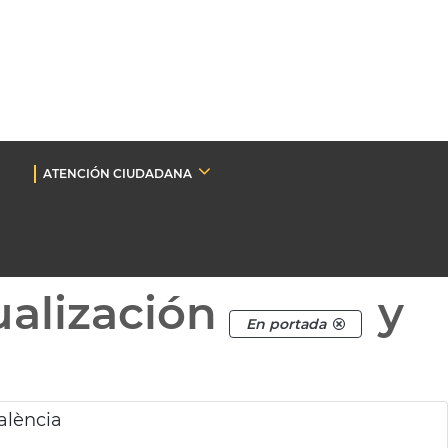
ATENCIÓN CIUDADANA
ualización
y
En portada
alència