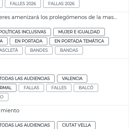
FALLES 2026
FALLAS 2026
Una agrupación musical integrada por mujeres amenizará los prolegómenos de la mascletà del 8M València
POLÍTICAS INCLUSIVAS
MUJER E IGUALDAD
IA
EN PORTADA
EN PORTADA TEMÁTICA
ASCLETÀ
BANDES
BANDAS
TODAS LAS AUDIENCIAS
VALENCIA
RMAL
FALLAS
FALLES
BALCÓ
EO
amiento
TODAS LAS AUDIENCIAS
CIUTAT VELLA