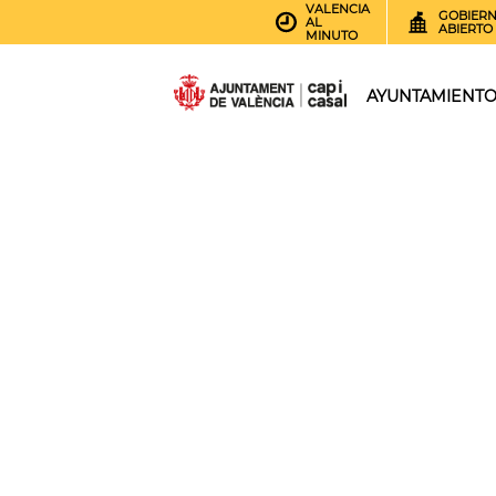
VALENCIA
GOBIER
AL
ABIERTO
MINUTO
AYUNTAMIENT