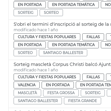
EN PORTADA
EN PORTADA TEMÁTICA
NO
SORTEIG
SORTEO
S'obri el termini d'inscripció al sorteig de 
modificado hace 1 año
CULTURA Y FIESTAS POPULARES
FALLAS
EN PORTADA
EN PORTADA TEMÁTICA
NO
SORTEO
SANTIAGO BALLESTER
Sorteig mascletà Corpus Christi balcó Aju
modificado hace 1 año
CULTURA Y FIESTAS POPULARES
FALLAS
VALENCIA
EN PORTADA
EN PORTADA TE
MASCLETÀ
FESTA GROSSA
SORTEIG
SANTIAGO BALLESTER
FIESTA GRANDE