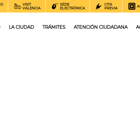
NO
VISIT
SEDE
CITA
A
VALENCIA
ELECTRÓNICA
PREVIA
O
LA CIUDAD
TRÁMITES
ATENCIÓN CIUDADANA
A