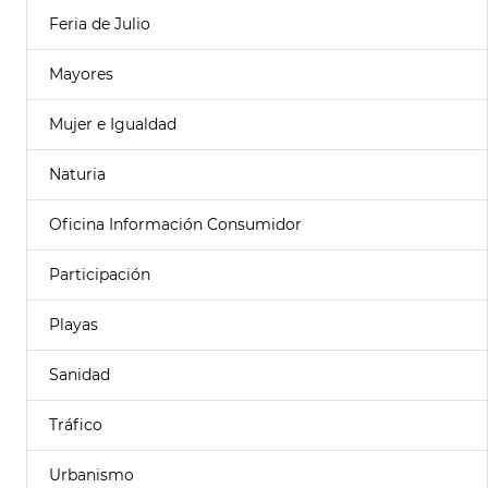
Feria de Julio
Mayores
Mujer e Igualdad
Naturia
Oficina Información Consumidor
Participación
Playas
Sanidad
Tráfico
Urbanismo