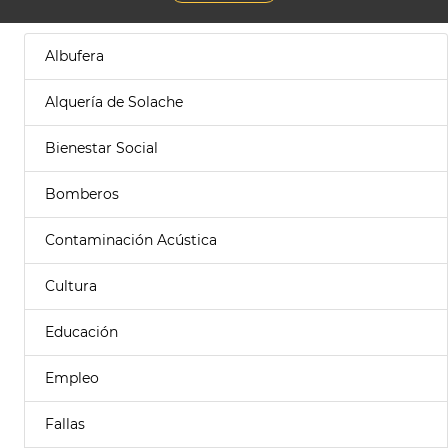
Albufera
Alquería de Solache
Bienestar Social
Bomberos
Contaminación Acústica
Cultura
Educación
Empleo
Fallas