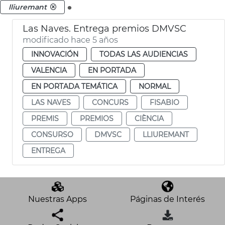
.
lliuremant
Las Naves. Entrega premios DMVSC
modificado hace 5 años
INNOVACIÓN
TODAS LAS AUDIENCIAS
VALENCIA
EN PORTADA
EN PORTADA TEMÁTICA
NORMAL
LAS NAVES
CONCURS
FISABIO
PREMIS
PREMIOS
CIÈNCIA
CONSURSO
DMVSC
LLIUREMANT
ENTREGA
Nuestras Apps
Páginas de Interés