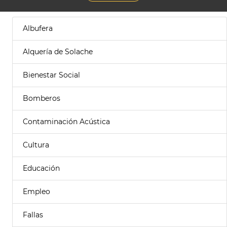
Albufera
Alquería de Solache
Bienestar Social
Bomberos
Contaminación Acústica
Cultura
Educación
Empleo
Fallas