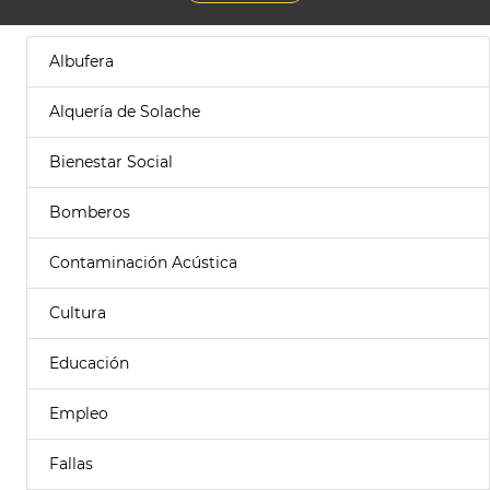
Albufera
Alquería de Solache
Bienestar Social
Bomberos
Contaminación Acústica
Cultura
Educación
Empleo
Fallas