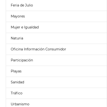
Feria de Julio
Mayores
Mujer e Igualdad
Naturia
Oficina Información Consumidor
Participación
Playas
Sanidad
Tráfico
Urbanismo