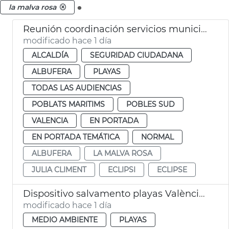
.
la malva rosa
Reunión coordinación servicios municipales eclipse València
modificado hace 1 día
ALCALDÍA
SEGURIDAD CIUDADANA
ALBUFERA
PLAYAS
TODAS LAS AUDIENCIAS
POBLATS MARITIMS
POBLES SUD
VALENCIA
EN PORTADA
EN PORTADA TEMÁTICA
NORMAL
ALBUFERA
LA MALVA ROSA
JULIA CLIMENT
ECLIPSI
ECLIPSE
Dispositivo salvamento playas València eclipse
modificado hace 1 día
MEDIO AMBIENTE
PLAYAS