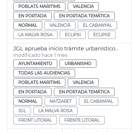
POBLATS MARITIMS
VALENCIA
EN PORTADA
EN PORTADA TEMÁTICA
NORMAL
VALENCIÀ
EL CABANYAL
LA MALVA ROSA
ECLIPSI
ECLIPSE
JGL aprueba inicio trámite urbanístico frente Litoral València
modificado hace 1 mes
AYUNTAMIENTO
URBANISMO
TODAS LAS AUDIENCIAS
POBLATS MARITIMS
VALENCIA
EN PORTADA
EN PORTADA TEMÁTICA
NORMAL
NATZARET
EL CABANYAL
JGL
LA MALVA ROSA
FRONT LITORAL
FRENTE LITORAL