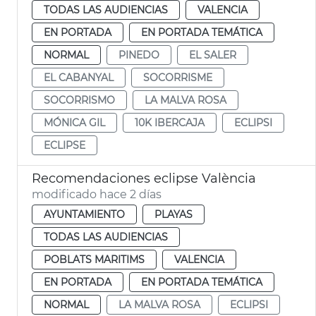
TODAS LAS AUDIENCIAS
VALENCIA
EN PORTADA
EN PORTADA TEMÁTICA
NORMAL
PINEDO
EL SALER
EL CABANYAL
SOCORRISME
SOCORRISMO
LA MALVA ROSA
MÓNICA GIL
10K IBERCAJA
ECLIPSI
ECLIPSE
Recomendaciones eclipse València
modificado hace 2 días
AYUNTAMIENTO
PLAYAS
TODAS LAS AUDIENCIAS
POBLATS MARITIMS
VALENCIA
EN PORTADA
EN PORTADA TEMÁTICA
NORMAL
LA MALVA ROSA
ECLIPSI