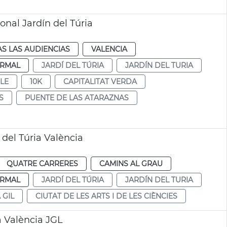
nal Jardín del Túria
S LAS AUDIENCIAS
VALENCIA
RMAL
JARDÍ DEL TÚRIA
JARDÍN DEL TURIA
LE
10K
CAPITALITAT VERDA
S
PUENTE DE LAS ATARAZNAS
 del Túria València
QUATRE CARRERES
CAMINS AL GRAU
RMAL
JARDÍ DEL TÚRIA
JARDÍN DEL TURIA
 GIL
CIUTAT DE LES ARTS I DE LES CIÈNCIES
a València JGL