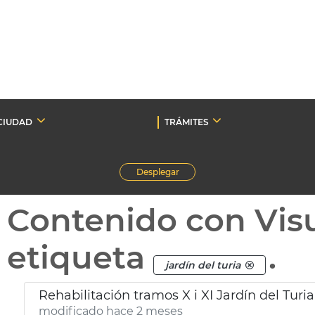
CIUDAD
TRÁMITES
Desplegar
Contenido con Vis
etiqueta
.
jardín del turia
Rehabilitación tramos X i XI Jardín del Turi
modificado hace 2 meses