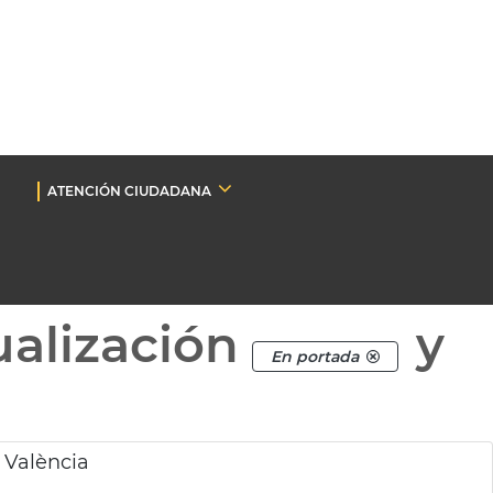
ATENCIÓN CIUDADANA
ualización
y
En portada
a València