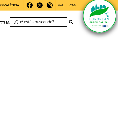
PPVALÈNCIA
VAL
CAS
CTUALIDAD