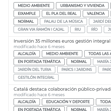
MEDIO AMBIENTE
URBANISMO Y VIVIENDA
EIXAMPLE
EL PLA DEL REAL
VALENCIA
NORMAL
PALAU DE LA MÚSICA
JARDÍ DE
GRAN VIA RAMÓN I CAJAL
RIU
RÍO
J
Inversión 35 millones euros gestión integral 
modificado hace 6 meses
ALCALDÍA
MEDIO AMBIENTE
TODAS LAS 
EN PORTADA TEMÁTICA
NORMAL
MARÍA 
JARDÍN DEL TURIA
PARCS I JARDINS
PAR
GESTILÓN INTEGRAL
Catalá destaca colaboración público-privad
modificado hace 6 meses
ALCALDÍA
EDUCACIÓN Y DEPORTE
TODAS
EN PORTADA TEMÁTICA
NORMAL
MARÍA 