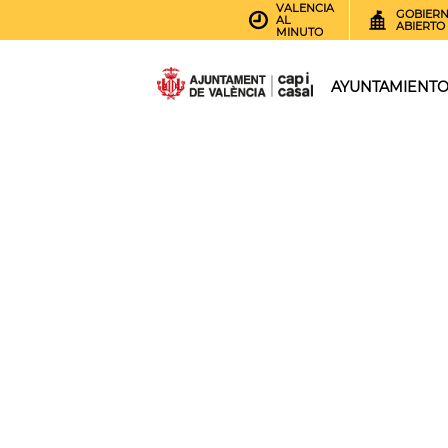
VALENCIA
GOBIER
AL
ABIERTO
MINUTO
AYUNTAMIENT