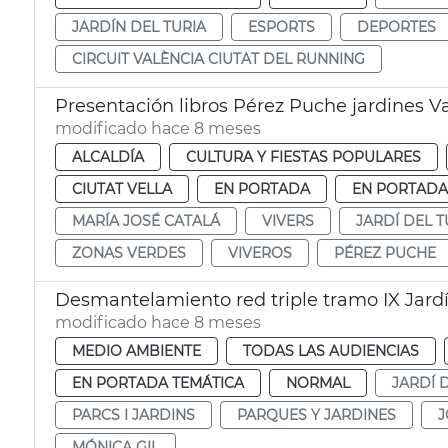
JARDÍN DEL TURIA
ESPORTS
DEPORTES
CIRCUIT VALÈNCIA CIUTAT DEL RUNNING
Presentación libros Pérez Puche jardines V
modificado hace 8 meses
ALCALDÍA
CULTURA Y FIESTAS POPULARES
CIUTAT VELLA
EN PORTADA
EN PORTADA
MARÍA JOSÉ CATALÁ
VIVERS
JARDÍ DEL T
ZONAS VERDES
VIVEROS
PÉREZ PUCHE
Desmantelamiento red triple tramo IX Jardí
modificado hace 8 meses
MEDIO AMBIENTE
TODAS LAS AUDIENCIAS
EN PORTADA TEMÁTICA
NORMAL
JARDÍ 
PARCS I JARDINS
PARQUES Y JARDINES
J
MÓNICA GIL