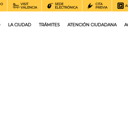
NO
VISIT
SEDE
CITA
A
VALENCIA
ELECTRÓNICA
PREVIA
O
LA CIUDAD
TRÁMITES
ATENCIÓN CIUDADANA
A