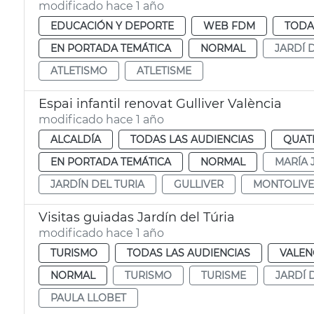
modificado hace 1 año
EDUCACIÓN Y DEPORTE
WEB FDM
TODA
EN PORTADA TEMÁTICA
NORMAL
JARDÍ 
ATLETISMO
ATLETISME
Espai infantil renovat Gulliver València
modificado hace 1 año
ALCALDÍA
TODAS LAS AUDIENCIAS
QUAT
EN PORTADA TEMÁTICA
NORMAL
MARÍA 
JARDÍN DEL TURIA
GULLIVER
MONTOLIVE
Visitas guiadas Jardín del Túria
modificado hace 1 año
TURISMO
TODAS LAS AUDIENCIAS
VALEN
NORMAL
TURISMO
TURISME
JARDÍ 
PAULA LLOBET