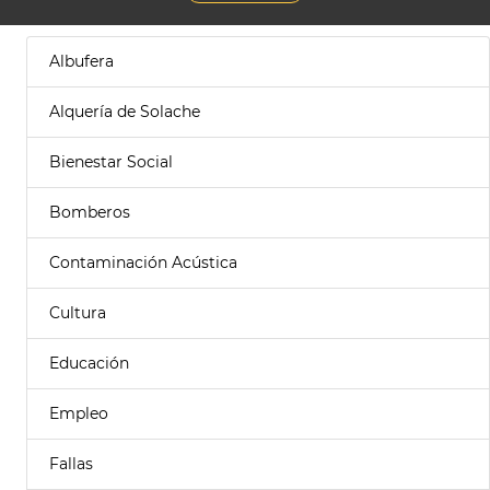
Albufera
Alquería de Solache
Bienestar Social
Bomberos
Contaminación Acústica
Cultura
Educación
Empleo
Fallas