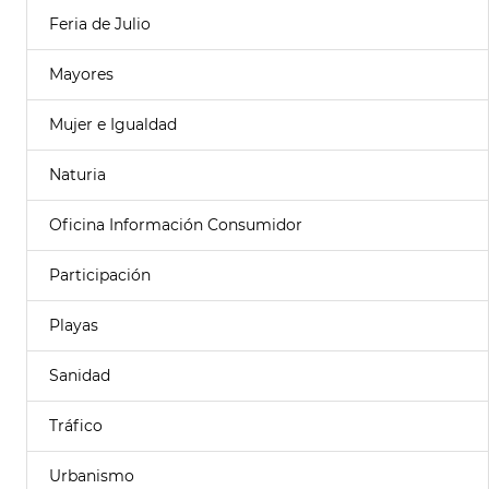
Feria de Julio
Mayores
Mujer e Igualdad
Naturia
Oficina Información Consumidor
Participación
Playas
Sanidad
Tráfico
Urbanismo