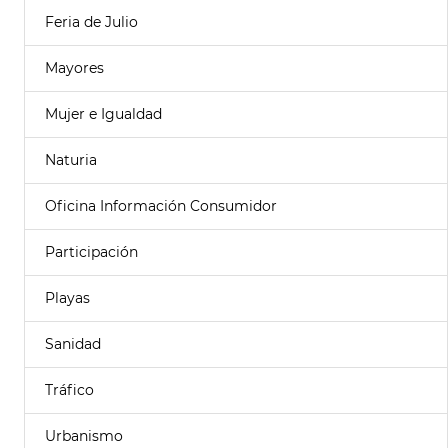
Feria de Julio
Mayores
Mujer e Igualdad
Naturia
Oficina Información Consumidor
Participación
Playas
Sanidad
Tráfico
Urbanismo