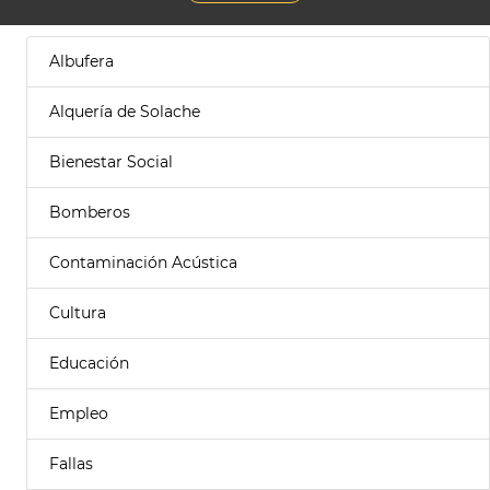
Albufera
Alquería de Solache
Bienestar Social
Bomberos
Contaminación Acústica
Cultura
Educación
Empleo
Fallas