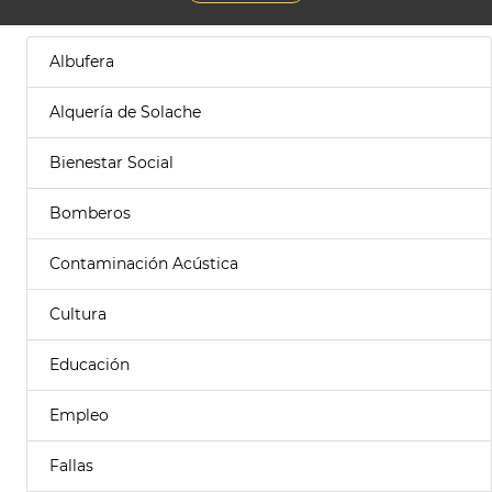
Albufera
Alquería de Solache
Bienestar Social
Bomberos
Contaminación Acústica
Cultura
Educación
Empleo
Fallas