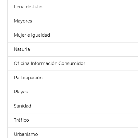
Feria de Julio
Mayores
Mujer e Igualdad
Naturia
Oficina Información Consumidor
Participación
Playas
Sanidad
Tráfico
Urbanismo