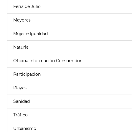
Feria de Julio
Mayores
Mujer e Igualdad
Naturia
Oficina Información Consumidor
Participación
Playas
Sanidad
Tráfico
Urbanismo