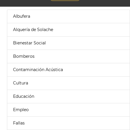
Albufera
Alquería de Solache
Bienestar Social
Bomberos
Contaminación Acústica
Cultura
Educación
Empleo
Fallas