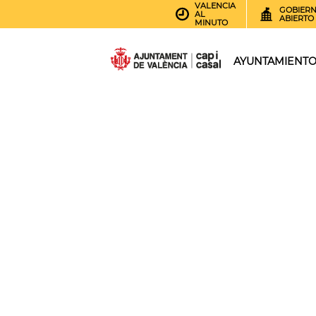
VALENCIA
GOBIER
AL
ABIERTO
MINUTO
AYUNTAMIENT