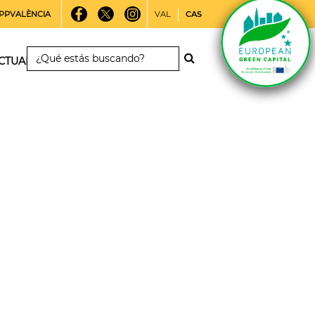
PPVALÈNCIA
VAL
CAS
CTUALIDAD