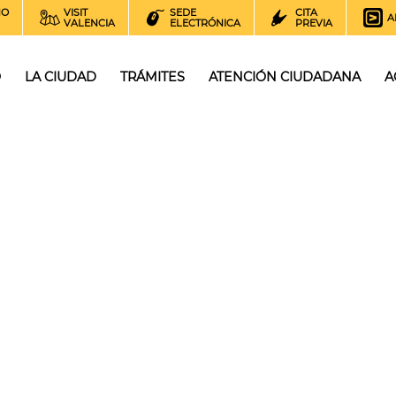
NO
VISIT
SEDE
CITA
A
VALENCIA
ELECTRÓNICA
PREVIA
O
LA CIUDAD
TRÁMITES
ATENCIÓN CIUDADANA
A