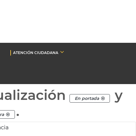
ATENCIÓN CIUDADANA
ualización
y
En portada
.
ra
ncia