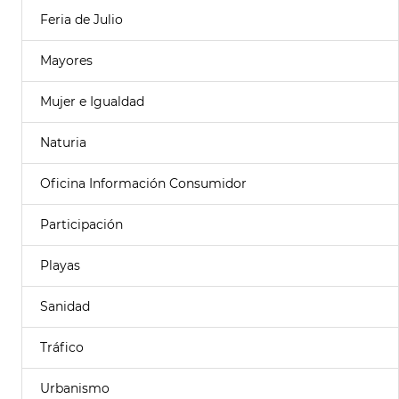
Feria de Julio
Mayores
Mujer e Igualdad
Naturia
Oficina Información Consumidor
Participación
Playas
Sanidad
Tráfico
Urbanismo