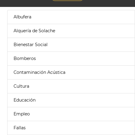
Albufera
Alquería de Solache
Bienestar Social
Bomberos
Contaminación Acústica
Cultura
Educación
Empleo
Fallas