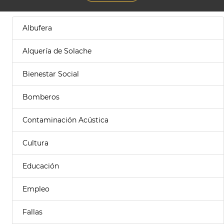
Albufera
Alquería de Solache
Bienestar Social
Bomberos
Contaminación Acústica
Cultura
Educación
Empleo
Fallas