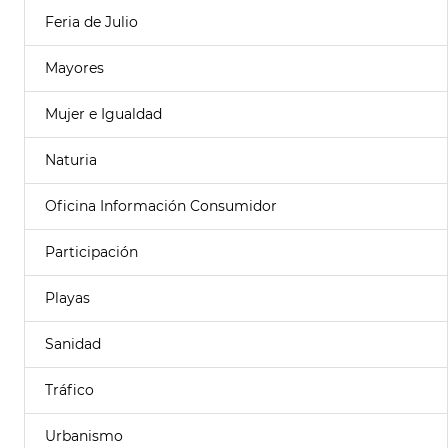
Feria de Julio
Mayores
Mujer e Igualdad
Naturia
Oficina Información Consumidor
Participación
Playas
Sanidad
Tráfico
Urbanismo