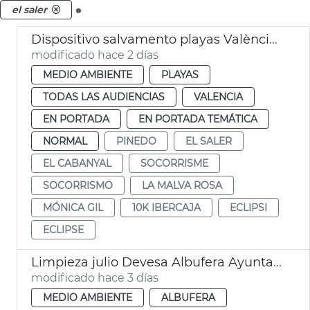
.
el saler
Dispositivo salvamento playas València eclipse
modificado hace 2 días
MEDIO AMBIENTE
PLAYAS
TODAS LAS AUDIENCIAS
VALENCIA
EN PORTADA
EN PORTADA TEMÁTICA
NORMAL
PINEDO
EL SALER
EL CABANYAL
SOCORRISME
SOCORRISMO
LA MALVA ROSA
MÓNICA GIL
10K IBERCAJA
ECLIPSI
ECLIPSE
Limpieza julio Devesa Albufera Ayuntamiento València
modificado hace 3 días
MEDIO AMBIENTE
ALBUFERA