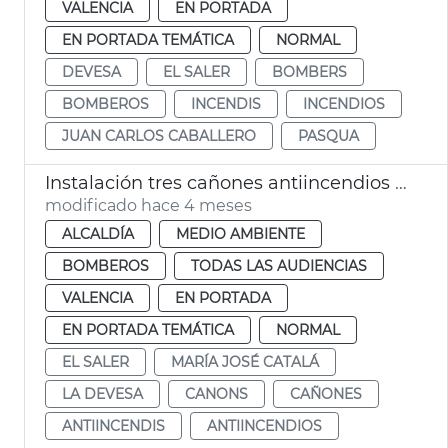
VALENCIA
EN PORTADA
EN PORTADA TEMÁTICA
NORMAL
DEVESA
EL SALER
BOMBERS
BOMBEROS
INCENDIS
INCENDIOS
JUAN CARLOS CABALLERO
PASQUA
Instalación tres cañones antiincendios el Salero València
modificado hace 4 meses
ALCALDÍA
MEDIO AMBIENTE
BOMBEROS
TODAS LAS AUDIENCIAS
VALENCIA
EN PORTADA
EN PORTADA TEMÁTICA
NORMAL
EL SALER
MARÍA JOSÉ CATALÁ
LA DEVESA
CANONS
CAÑONES
ANTIINCENDIS
ANTIINCENDIOS