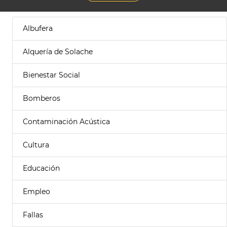
Albufera
Alquería de Solache
Bienestar Social
Bomberos
Contaminación Acústica
Cultura
Educación
Empleo
Fallas