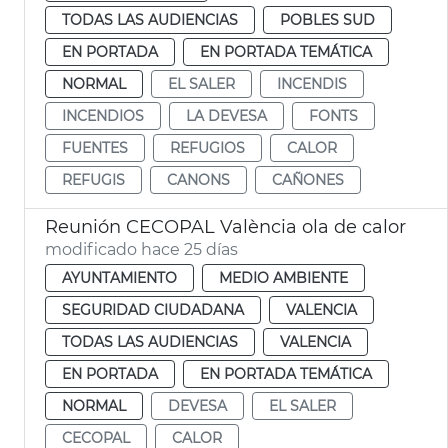
TODAS LAS AUDIENCIAS
POBLES SUD
EN PORTADA
EN PORTADA TEMÁTICA
NORMAL
EL SALER
INCENDIS
INCENDIOS
LA DEVESA
FONTS
FUENTES
REFUGIOS
CALOR
REFUGIS
CANONS
CAÑONES
Reunión CECOPAL València ola de calor
modificado hace 25 días
AYUNTAMIENTO
MEDIO AMBIENTE
SEGURIDAD CIUDADANA
VALENCIA
TODAS LAS AUDIENCIAS
VALENCIA
EN PORTADA
EN PORTADA TEMÁTICA
NORMAL
DEVESA
EL SALER
CECOPAL
CALOR