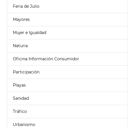
Feria de Julio
Mayores
Mujer e Igualdad
Naturia
Oficina Información Consumidor
Participación
Playas
Sanidad
Tráfico
Urbanismo