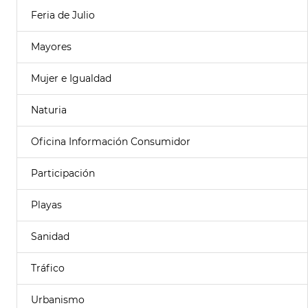
Feria de Julio
Mayores
Mujer e Igualdad
Naturia
Oficina Información Consumidor
Participación
Playas
Sanidad
Tráfico
Urbanismo