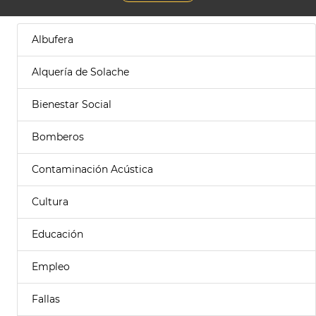
Albufera
Alquería de Solache
Bienestar Social
Bomberos
Contaminación Acústica
Cultura
Educación
Empleo
Fallas